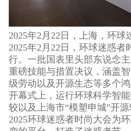
2025年2月22日，上海，环
2025年2月22日，环球迷
行。一批国表里头部东说念主
重磅技能与措置决议，涵盖智
级劳动以及开源生态等多个鸿
开幕式上，运行环球科学智能
较以及上海市“模塑申城”开
2025环球迷惑者时尚大会