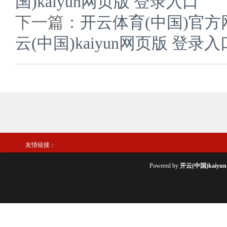
国)kaiyun网页版 登录入口
下一篇：
开云体育(中国)官
云(中国)kaiyun网页版 登录入
友情链接：
Powered by
开云(中国)kaiy