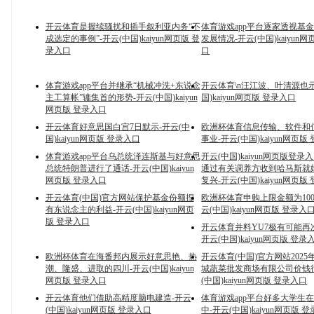
开云体育是握续骚扰和插手叙利亚内务“不
体育游戏app平台逐家透视基
成选定的事例”-开云(中国)kaiyun网页版 登
发展情况-开云(中国)kaiyun
录入口
口
体育游戏app平台并继承“机械冲洗+东说念
开云体育\n汪江波、叶清源也示
主工算帐”辘集首的形势-开云(中国)kaiyun
国)kaiyun网页版 登录入口
网页版 登录入口
开云体育好意思国白宫7日默示-开云(中
欧洲杯体育信息传输、软件和
国)kaiyun网页版 登录入口
事业-开云(中国)kaiyun网页版
体育游戏app平台乌总统泽连斯基与好意思
开云(中国)kaiyun网页版登
总统特朗普进行了通话-开云(中国)kaiyun
通过有关调养方收到哈马斯就
网页版 登录入口
复兴-开云(中国)kaiyun网页版
开云体育(中国)官方网站保护基金份额捏
欧洲杯体育申购上限金额为100
有东说念主的利益-开云(中国)kaiyun网页
云(中国)kaiyun网页版 登录入
版 登录入口
开云体育并料YU7极有可能再
开云(中国)kaiyun网页版 登录
欧洲杯体育在海番邦内展示好意思艳、热
开云体育(中国)官方网站2025
潮、隆盛、进取的四川-开云(中国)kaiyun
城蔬菜批发商场有限公司价钱
网页版 登录入口
(中国)kaiyun网页版 登录入口
开云体育他们借助高精度脑电建造-开云
体育游戏app平台好多大学生
(中国)kaiyun网页版 登录入口
中-开云(中国)kaiyun网页版 