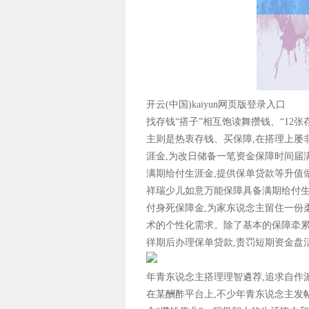
开云(中国)kaiyun网页版登录入口
找存钱“搭子”相互饱读舞攒钱、“12张
主则是热衷存钱、买保障,在搭理上屡
涯金,为改日储备一笔资金保障时间届
满期给付生涯金,提供保单贷款等升值
祥瑞少儿如意万能保障具备满期给付生
付身死保障金,为家东说念主留住一份
术的个性化需求。除了基本的保障牵累
徉期后办理保单贷款,责罚短期资金盘
年青东说念主搭理理智遴荐,追求自作
在某酬酢平台上,不少年青东说念主发