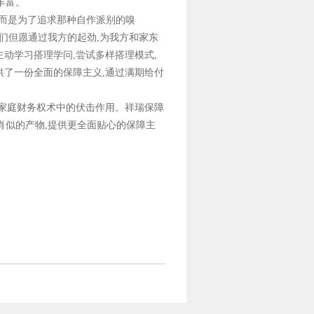
丰富。
,而是为了追求那种自作派别的嗅
们但愿通过我方的起劲,为我方和家东
动学习搭理学问,尝试多样搭理模式,
供了一份全面的保障主义,通过满期给付
在家庭财务权术中的伏击作用。祥瑞保障
肖似的产物,提供更全面贴心的保障主