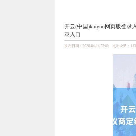
开云(中国)kaiyun网页版登
录入口
发布日期：2026-04-14 23:00 点击次数：113