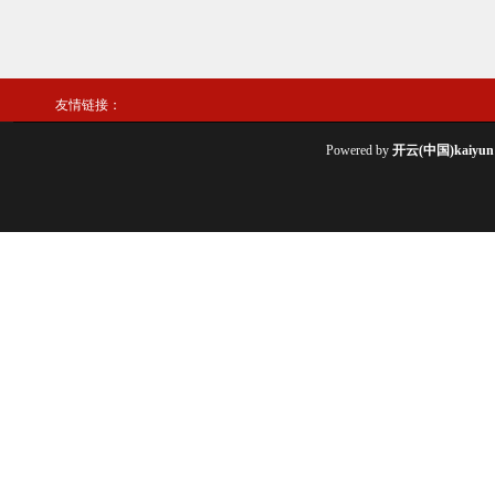
友情链接：
Powered by
开云(中国)kaiy