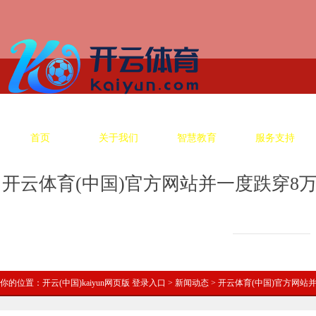
首页
关于我们
智慧教育
服务支持
开云体育(中国)官方网站并一度跌穿8万好
你的位置：
开云(中国)kaiyun网页版 登录入口
>
新闻动态
> 开云体育(中国)官方网站并