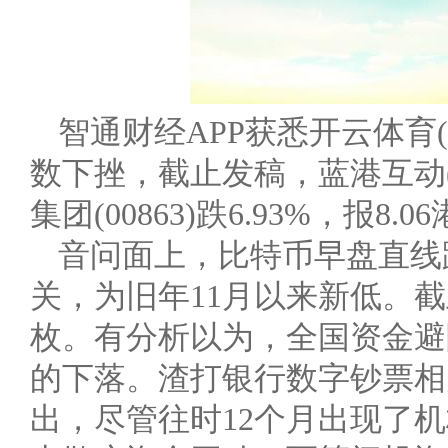
智通财经APP获悉开云体育
数下挫，截止发稿，蓝港互动(082
集团(00863)跌6.93%，报8.0
音问面上，比特币早盘直线
关，为旧年11月以来新低。截止
枚。有分析以为，全国资金避
的下落。渣打银行数字钞票相关全国
出，尽管往时12个月出现了