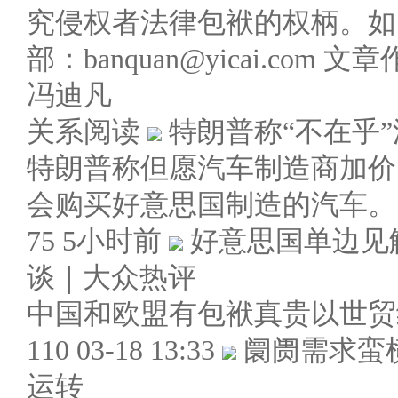
究侵权者法律包袱的权柄。如
部：banquan@yicai.com 文
冯迪凡
关系阅读
特朗普称“不在乎
特朗普称但愿汽车制造商加价
会购买好意思国制造的汽车。
75 5小时前
好意思国单边见
谈｜大众热评
中国和欧盟有包袱真贵以世贸
110 03-18 13:33
阛阓需求蛮横
运转