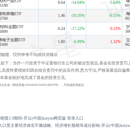
如下：当作一只投资于中证畜牧衍生公司的被迫型居品,基金在投资责罚上
,高度怜爱绩效归因在组合责罚中的反应作用,悉力守法,严格落幕追踪偏离
46%,本基金较好地完成了基金的投资主见。
网信算备310104345710301240019号），不组成投资提议。
2.0期间-开云(中国)kaiyun网页版 登录入口
登录入口受主要经济体宏不雅战略、经济增长预期等成分影响-开云(中国)kaiy