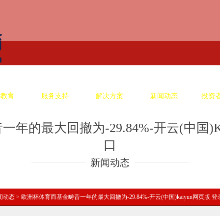
慧教育
服务支持
解决方案
新闻动态
投资
年的最大回撤为-29.84%-开云(中国)K
口
新闻动态
闻动态
> 欧洲杯体育而基金畴昔一年的最大回撤为-29.84%-开云(中国)kaiyun网页版 