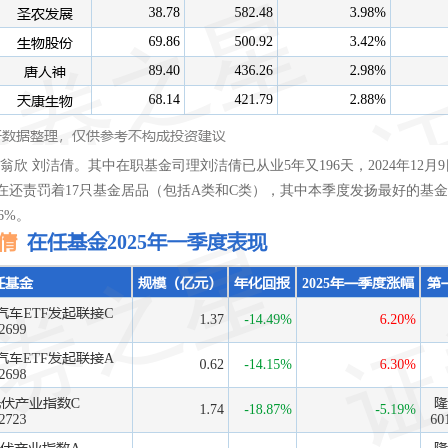
翁欣 刘洁倩。其中在职基金司理刘洁倩已从业5年又196天，2024年12
。现在还责罚着17只基金居品（包括A类和C类），其中本季度发扬最好的
6%。