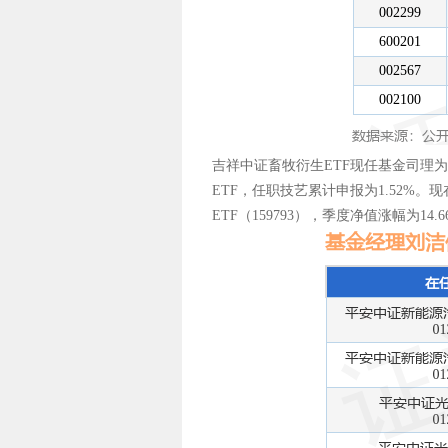
吉祥中证畜牧衍生ETF现任基金司理为
ETF，任职技艺累计申报为1.52%
ETF（159793），季度净值涨幅为14.6