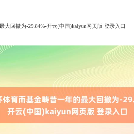
撤为-29.84%-开云(中国)kaiyun网页版 登录入口