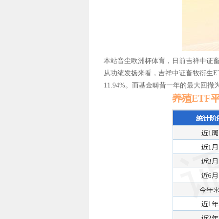
本站音尘欧洲杯体育，日前吉祥中证畜牧衍
从功绩发扬来看，吉祥中证畜牧衍生ETF
11.94%。而基金畴昔一年的最大回撤为-