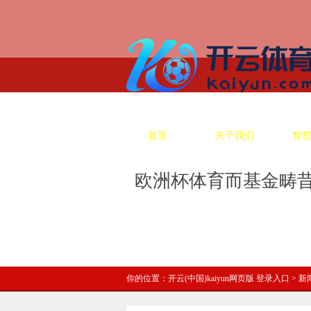
首页
关于我们
智
欧洲杯体育而基金畴昔一
你的位置：
开云(中国)kaiyun网页版 登录入口
>
新