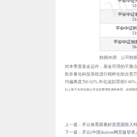
对本季度基金运作，基金司理的不雅点
欺诈量化科技系统进行精粹化组合责罚
均偏离度为0.02%,年化追踪罪状0.
以上骨子为本站据公开信息整理欧洲杯体育，由智能算法生成（
上一篇：
开云体育跟着好意思国投入特朗普
下一篇：
开云(中国)kaiyun网页版