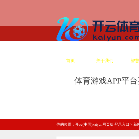
首页
关于我们
智
体育游戏APP平
你的位置：
开云(中国)kaiyun网页版 登录入口
>
新