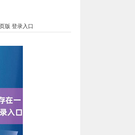
网页版 登录入口