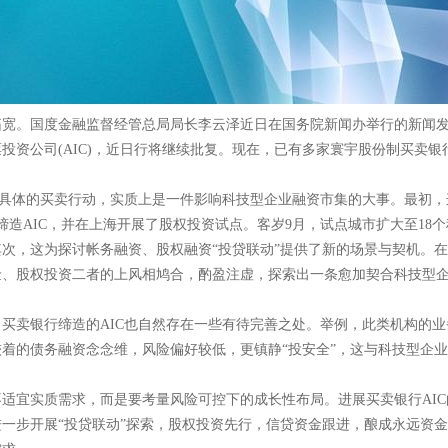
拓宽。国度金融监督经管总局局长李云泽近日在国务院新闻办举行的新闻
投资公司(AIC)，近日行将继续批复。现在，已有多家寰宇股份制买卖银
个具体的买卖行动，实质上是一件影响科技型企业融资市集的大事。最初
缔造AIC，并在上海开展了股权投资试点。客岁9月，试点城市扩大至18
。其次，这为探讨帐务融资、股权融资“投贷联动”提供了新的场景与契机。
金、股权投资二者的上风相鸠合，酌盈注虚，探索出一条愈加契合科技型
买卖银行缔造的AIC也自然存在一些有待完善之处。举例，此类机构的
着的债务融资念念维，风险偏好较低，更镇静“投安全”，这与科技型企
适宜实质需求，而是要考量风险可控下的成长性布局。进展买卖银行AI
一步开展“投贷联动”探索，股权投资先行，信贷资金跟进，酿成永远资