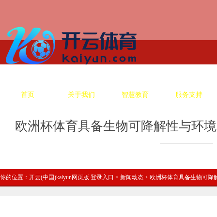
首页
关于我们
智慧教育
服务支持
欧洲杯体育具备生物可降解性与环境相容
你的位置：
开云(中国)kaiyun网页版 登录入口
>
新闻动态
> 欧洲杯体育具备生物可降解性