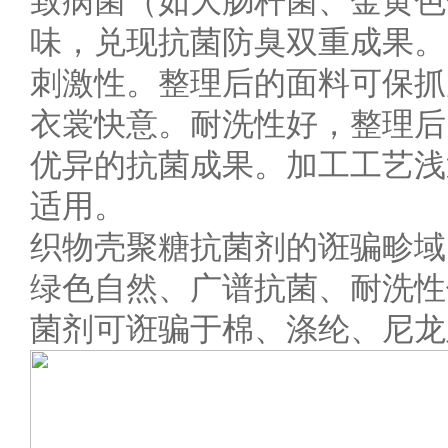
致病菌（如大肠杆菌、金黄色
味，兑现抗菌防臭双重成果。
刺激性。整理后的面料可保抓
衣裳快意。耐洗性好，整理后
优异的抗菌成果。加工工艺浅
适用。
织物壳聚糖抗菌剂的诳骗畛域
绿色自然、广谱抗菌、耐洗性优良
菌剂可诳骗于棉、涤纶、尼龙