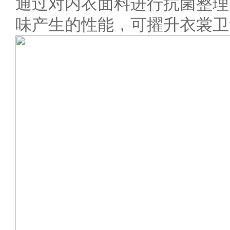
通过对内衣面料进行抗菌整理
味产生的性能，可擢升衣裳卫