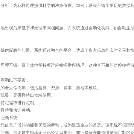
和分析，为花样司理提供科学的决策依据。举例，系统不错字据历史数据
容易出现后果低下和无理率高档问题。而系统通过自动化功能，如自动生
外部供应商的勾通。系统通过融合的平台，达成了多方信息的实时分享和
样司理不错一目了然地掌持项运筹帷幄举座情况。这种直不雅的监控模样
要商酌以下要素：
顾的全人命周期，包括盘算、资源、资本、质地等模块。
否浅显，是否撑持出动端使用。
的特定需求进行定制。
领撑持和培训劳动。
样照顾系统
智凭借其广博的功能和优质的劳动，成为浩荡企业的首选。该系统不仅障
效照顾。岂论是中袖珍企业已经大型集团，知行华智齐能提供量身定制的