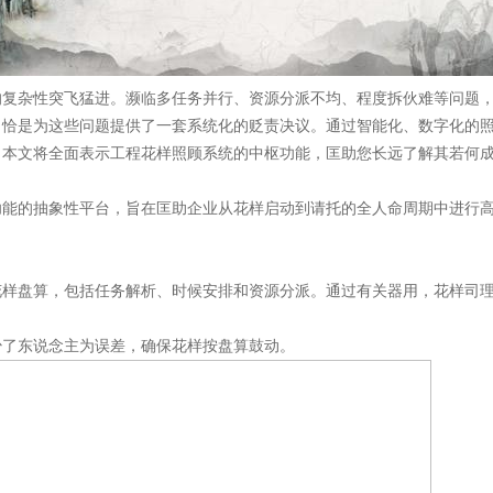
的复杂性突飞猛进。濒临多任务并行、资源分派不均、程度拆伙难等问题
，恰是为这些问题提供了一套系统化的贬责决议。通过智能化、数字化的
。本文将全面表示工程花样照顾系统的中枢功能，匡助您长远了解其若何
功能的抽象性平台，旨在匡助企业从花样启动到请托的全人命周期中进行
花样盘算，包括任务解析、时候安排和资源分派。通过有关器用，花样司
少了东说念主为误差，确保花样按盘算鼓动。