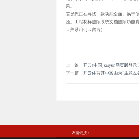
果。
若是您正在寻找一款功能全面、易于
验。工程花样照顾系统文档照顾功能
→关系咱们→留言）！
上一篇：
开云(中国)kaiyun网页版登
下一篇：
开云体育其中案由为“生意左券纠
友情链接：