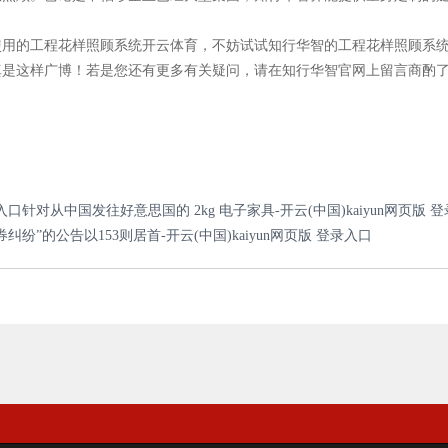
使用的工程花样照顾系统开云体育，不妨试试知行华智的工程花样照顾系
真是这样广博！若是您还有更多有关疑问，请在知行华智官网上留言商酌
录入口针对从中国发往好意思国的 2kg 电子家具-开云(中国)kaiyun网页版 
纷”的公告以153则居首-开云(中国)kaiyun网页版 登录入口