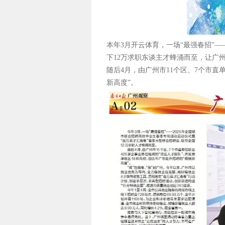
本年3月开云体育，一场“最强春招”—
下12万求职东谈主才蜂涌而至，让广州
随后4月，由广州市11个区、7个市直
新高度”。