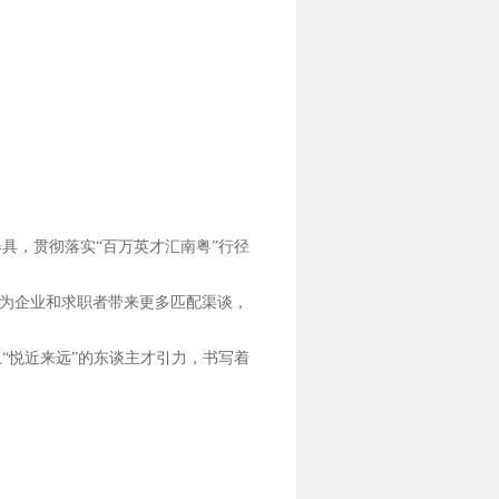
器具，贯彻落实“百万英才汇南粤”行径
场，为企业和求职者带来更多匹配渠谈，
“悦近来远”的东谈主才引力，书写着