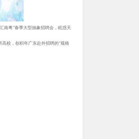
才汇南粤”春季大型抽象招聘会，眩惑天
8所高校，创积年广东赴外招聘的“规格