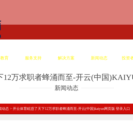
慧教育
服务支持
解决方案
新闻动态
投资
12万求职者蜂涌而至-开云(中国)KAIY
新闻动态
闻动态
> 开云体育眩惑了天下12万求职者蜂涌而至-开云(中国)kaiyun网页版 登录入口