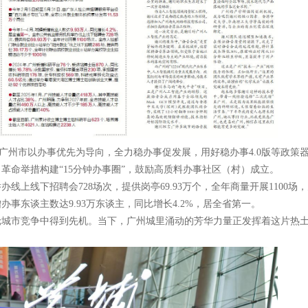
，广州市以办事优先为导向，全力稳办事促发展，用好稳办事4.0版等政策
革命举措构建“15分钟办事圈”，鼓励高质料办事社区（村）成立。
办线上线下招聘会728场次，提供岗亭69.93万个，全年商量开展1100
事东谈主数达9.93万东谈主，同比增长4.2%，居全省第一。
城市竞争中得到先机。当下，广州城里涌动的芳华力量正发挥着这片热土