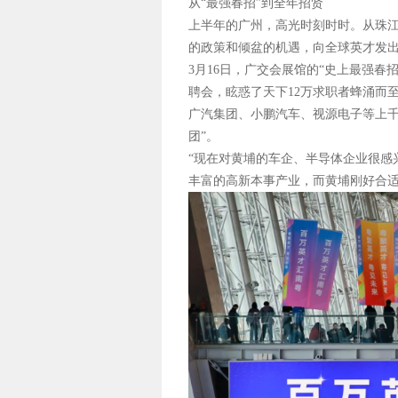
从“最强春招”到全年招贤
上半年的广州，高光时刻时时。从珠江
的政策和倾盆的机遇，向全球英才发出
3月16日，广交会展馆的“史上最强春
聘会，眩惑了天下12万求职者蜂涌而至
广汽集团、小鹏汽车、视源电子等上千
团”。
“现在对黄埔的车企、半导体企业很感
丰富的高新本事产业，而黄埔刚好合