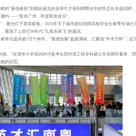
畔的“最强春招”到跳跃南北的全球引才再到障翳全年的常态化专题招聘
邀约——“取舍广州，即是取舍改日”。
招”，聚光灯下群英蚁集。2025年天下城市团结招聘高校毕业生春季专场行
，重现了上世纪90年代“孔雀东南飞”的盛况。
家单元提供超5万个岗亭，“最遒劲脑”盈篇满籍，汇聚成“学术方阵”，近
兴致。”在清华大学深圳外洋盘考生院环境工程专科硕士生张雨轩看来，
适她的设思。