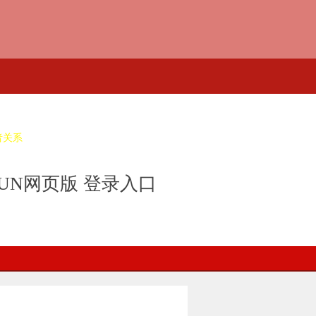
者关系
UN网页版 登录入口