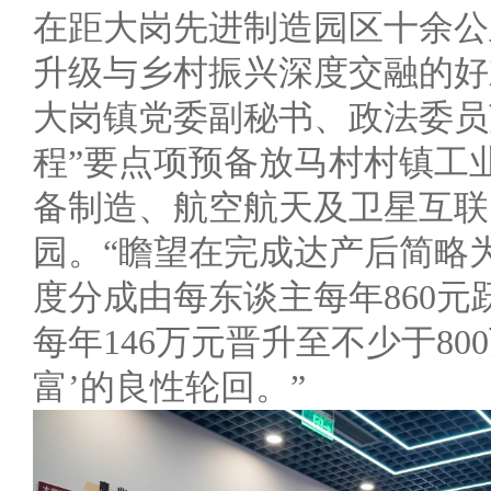
在距大岗先进制造园区十余公
升级与乡村振兴深度交融的好
大岗镇党委副秘书、政法委员
程”要点项预备放马村村镇工
备制造、航空航天及卫星互联
园。“瞻望在完成达产后简略
度分成由每东谈主每年860元跃
每年146万元晋升至不少于8
富’的良性轮回。”