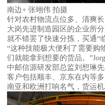
南边+ 张翊伟 拍摄
针对农村物流点位多、清爽长
大岗先进制造园区的企业所分
就不错罢了快速分拣，买通“
“这种技能极大便利了需要购
们就能拿到想要的货品。”Jor
中邮信源研发部总监刘想琳先
客户包括顺丰、京东在内等多
南亚和欧洲打响名气，货运机