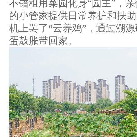
不错租用菜园化身“园主”，
的小管家提供日常养护和扶助
机上罢了“云养鸡”，通过溯
蛋鼓胀带回家。