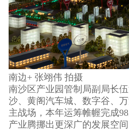
南边+ 张翊伟 拍摄
南沙区产业园管制局副局长伍
沙、黄阁汽车城、数字谷、万
主战场，本年运筹帷幄完成98
产业腾挪出更深广的发展空间