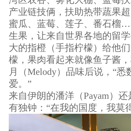
产业链技俩，扶助热带蔬果超1
蜜瓜、蓝莓、莲子、番石榴…
生果，让来自世界各地的留学
大的指橙（手指柠檬）给他们
檬，果肉看起来就像鱼子酱，
月（Melody）品味后说，
爱。”
来自伊朗的潘洋（Payam）
有独钟：“在我的国度，我莫