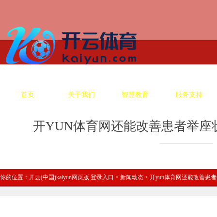
首页
关于我们
智慧教育
服务支持
开YUN体育网还能改善患者举座状态
你的位置：
开云(中国)kaiyun网页版 登录入口
>
新闻动态
> 开yun体育网还能改善患者举