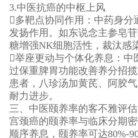
3.中医抗癌的中枢上风
多靶点协同作用：中药身分
发扬作用。如东说念主参皂苷
糖增强NK细胞活性，裁汰感
举座更动与个体化养息：中
过保重脾胃功能改善养分招揽
患者，八珍汤加黄芪、阿胶气
耐力进步。
三、中医颐养率的客不雅评估
宫颈癌的颐养率与临床分期密
顺序养息，颐养率可达80%-