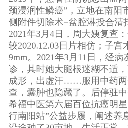
颈浸润性鳞癌”，立地在南阳
侧附件切除术+盆腔淋投合清扫
2021年3月4日，周大姨复
较2020.12.03日片相仿
9mm。2021年3月11日，
诊，其时她大腿根迷糊不适，
成形，出虚汗……服用中药两
查，囊肿也隐藏了。后停驻中药
希福中医第六届百位抗癌明星
行南阳站”公益步履，阐述养
沿途种了30亩地，生活正常