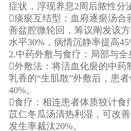
症状，浮现养息2周后脓性分泌
痰瘀互结型：血府逐瘀汤合
善盆腔微轮回，筹议阐发该方剂
水平30%，病情沉静率提高45
2.中药外敷与食疗：局部与
外敷法：将活血化瘀的中药
乳香的“生肌散”外敷后，患者
40%。
食疗：相连患者体质狡计食
苡仁冬瓜汤清热利湿，可改善
发生率裁汰20%。