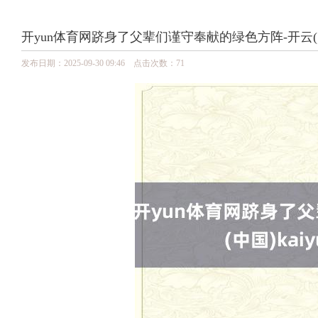
开yun体育网跻身了父辈们谨守奉献的绿色方阵-开云(中国
发布日期：2025-09-30 09:46 点击次数：71