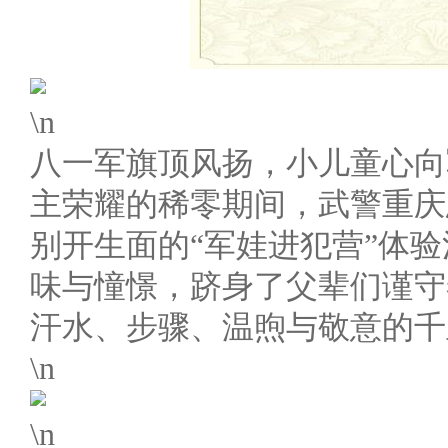
\n
八一军旗顶风扬，小儿童心向
主荣耀的稀零期间，武警重庆
别开生面的“军娃进犯营”体验
味与憧憬，跻身了父辈们谨守
汗水、步骤、温煦与敬意的千
\n
\n