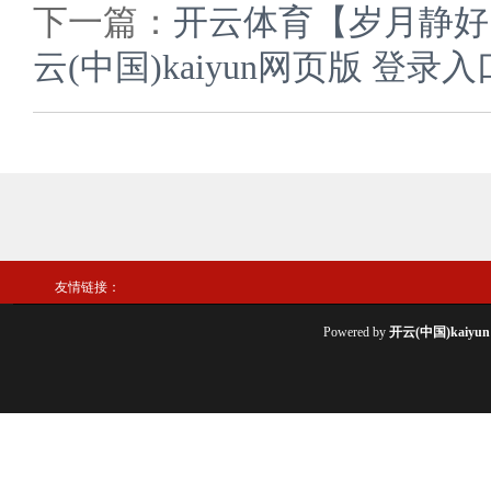
下一篇：
开云体育【岁月静好
云(中国)kaiyun网页版 登录入
友情链接：
Powered by
开云(中国)kaiy