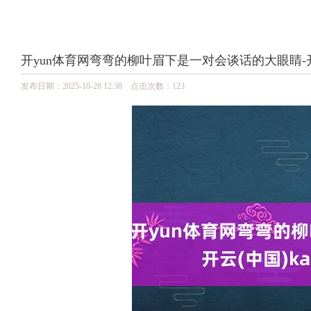
开yun体育网弯弯的柳叶眉下是一对会谈话的大眼睛-开云
发布日期：2025-10-28 12:38 点击次数：123