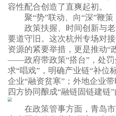
容性配合创造了直爽起初。
聚“势”联动、向“深”鞭策
政策扶握、时间创新与老本
要道守旧。这次杭州专场对接
资源的紧要举措，更是推动“
——政府带政策“搭台”，处罚
求“唱戏”，明确产业链“补位
企业“融资贫寒”；外地企业带
四方协同酿成“融链固链建链
在政策管事方面，青岛市市