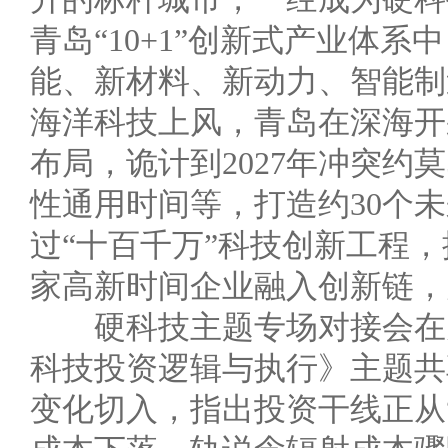
青岛“10+1”创新式产业体
能、新材料、新动力、智能制
海洋科技上风，青岛在深海开
布局，诡计到2027年冲突约
性通用时间等，打造约30个
过“十百千万”科技创新工程，推
家高新时间企业融入创新链，
硬科技主题专场对接会在元
科技投资逻辑与执行》主题共
变化切入，指出投资干线正从“