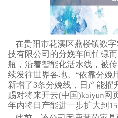
在贵阳市花溪区燕楼镇数字
技有限公司的分娩车间忙碌而
瓶，沿着智能化活水线，被传
续发往世界各地。“依靠分娩用
新增了3条分娩线，日产能擢升
赐对将来开云(中国)kaiyu
年内将日产能进一步扩大到1
此前，该公司因鹿茸菌家具