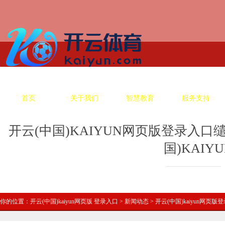
首页
关于我们
智慧教育
服务支持
开云(中国)KAIYUN网页版登录入口
国)KAI
你的位置：
开云(中国)kaiyun网页版 登录入口
>
新闻动态
> 开云(中国)kaiyun网页