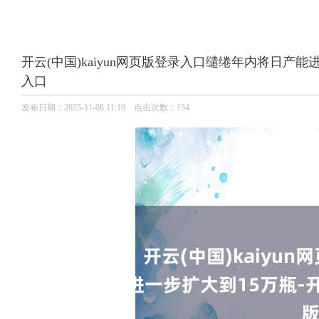
开云(中国)kaiyun网页版登录入口缱绻年内将日产能进一
入口
发布日期：2025-11-08 11:10 点击次数：154