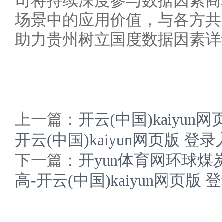
司将持续深度参与数据因素商
场景中的应用价值，与各方共
助力贵州树立国度数据因素详
上一篇：
开云(中国)kaiyu
开云(中国)kaiyun网页版 登
下一篇：
开yun体育网环球
高-开云(中国)kaiyun网页版