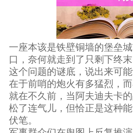
一座本该是铁壁铜墙的堡垒城市开
口，奈何就走到了只剩下终末
这个问题的谜底，说出来可能
在于前哨的炮火有多猛烈，而
就在不久前，当阿夫迪夫卡的
松了连气儿，但恰正是这种能
伏笔。
军事群众们在舆图上反复推演