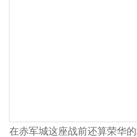
在赤军城这座战前还算荣华的