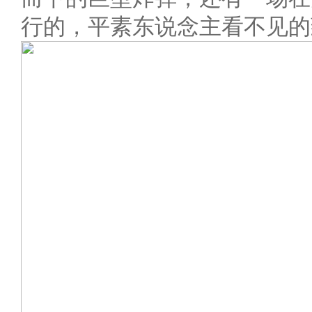
行的，平素东说念主看不见的