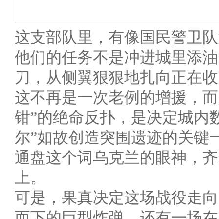
这支部队里，有像国民警卫队
他们的任务不是冲进城里添油
刀，从侧翼狠狠地扎向正在收
这不再是一次老例的增援，而
钳”的绝命反扑，是决定城内
尔”如故创造突围遗迹的关键
通盘这个词乌克兰的眼神，齐聚
上。
可是，果真决定这场战役走向
而下的巨型炸弹，还有一场在