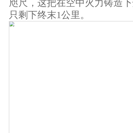
咫尺，这把在空中火力铸造下
只剩下终末1公里。