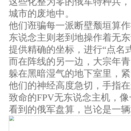
这些化整为零的俄军特种兵，
城市的废地中。
他们诳骗每一派断壁颓垣算作
东说念主则老到地操作着无东
提供精确的坐标，进行“点名
而在阵线的另一边，大宗年青
躲在黑暗湿气的地下室里，紧
他们的神经高度急切，手指在
致命的FPV无东说念主机，
看到的俄军盘算，岂论是一辆