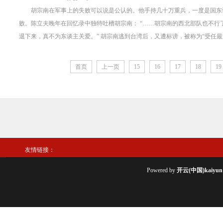
胡宗南在军事上的失败可以说是公认的。他手持几十万重兵，一度是国东谈
败。陈立夫晚年在回忆录中独特吐槽胡宗南： “……胡宗南的西北部队也不
退下来，真不为东谈主关爱。” 胡宗南逃到台湾后，又遭标谤，被称为“受任最重
首页
上一页
15
16
17
18
19
友情链接：
Powered by
开云(中国)kaiy