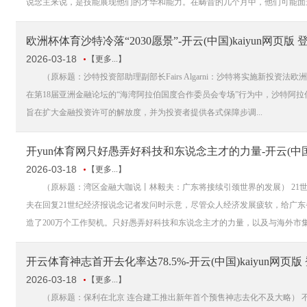
说念主来说，是技能展现他们的才华和能力。在畴昔的几个月中，他们可能面最
欧洲杯体育沙特冷落“2030愿景”-开云(中国)kaiyun网页版
2026-03-18
【更多...】
（原标题：沙特投资部助理副部长Fairs Algarni：沙特将实施新投资法欧
在第18届亚洲金融论坛的“海湾阿拉伯国度合作委员会专场”行为中，沙特阿拉伯投
旨在扩大金融投资许可的解放度，并为投资者提供各式保障步调...
开yun体育网只好愚弄好科技和东说念主才的力量-开云(中国)
2026-03-18
【更多...】
（原标题：湾区金融大咖说丨林毅夫：广东将接续引颈世界的发展） 21世纪
夫在回复21世纪经济报说念记者发问时示意，尽管众人经济发展疲软，给广东
造了200万个工作契机。只好愚弄好科技和东说念主才的力量，以及与海外市集和
开云体育神志首开去化率达78.5%-开云(中国)kaiyun网页版
2026-03-18
【更多...】
（原标题：保利在北京 连合建工推出新年首个预售神志去化不及大略） 不雅点