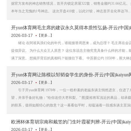
据官方发布的神志销售情况，首开共锁定房屋322套，销售金额约31.66亿元。
本年当之无愧的1号神志。 这次开盘410套，以此计较，神志首开去化率达78...
开yun体育网毛主席的建议永久莫得本质性弘扬-开云(中国)ka
2026-03-17
【更多...】
绪论 在阿谁风浪幻化的年代，谁能接替周恩来，成为总理？ 毛主席在会议
提倡异议。 为什么大众王人原意？ 这位东说念主物究竟具备什么样的才能，
满了深意。 想揭开背后的真相吗？链接往下看。 中苏新公约 1950年，斯大林提
开yun体育网让陈模以邹韬奋学生的身份-开云(中国)kaiyu
2026-03-17
【更多...】
引子开yun体育网 1978年，一位一稔朴素的老媪东谈主悄然进京，住进
望，并亲手备好礼物：“给你送些大枣和梨。” 图|粟裕将军浅近的果品，却
的联系，值得如斯经心的致意？这一幕看似平时，却蕴涵着一段感东谈主至深的
欧洲杯体育胡宗南和戴笠的门生叶霞翟判辨-开云(中国)kaiy
2026-03-17
【更多...】