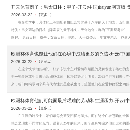
开云体育例子：男命日柱：甲子-开云(中国)kaiyun网页版 
2026-03-22
【更多...】
在命理学中，具体的上等婚配命格组合常常基于八字的天干地支、五行生克、
特质：男女两边的日柱（降寿辰的天干地支）天合地合，称为“宇宙鸳鸯合”。
调解。 男命日柱：戊午，女命日柱：癸未。 天干戊癸合，地支午未合，亦然天合地
欧洲杯体育也能让他们在心境中成绩更多的兴盛-开云(中国)ka
2026-03-22
【更多...】
在这个快节拍的期间，好多东说念主对爱情和婚配的见解发生了雄壮的变化
于一些星座或生肖来说欧洲杯体育，这种趋势尤为明显。2025年行将到来，
来，咱们将揭示四个具有代表性的星座或生肖，望望他们在恋爱和婚配之间的作风变
欧洲杯体育他们可能面最后艰难的劳动和生涯压力-开云(中国)
2026-03-22
【更多...】
在生涯的路径中，咱们每每会遭受困扰与滋扰。而在这个白衣苍狗的全国里
就会呈现出不同样的光彩。跟着2025年的到来，四个生肖将迎来他们运势的重