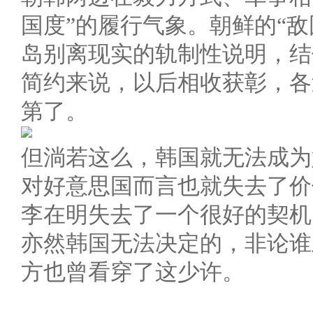
国度”的履行气象。朝鲜的“
岛别离现实的轨制性说明，结
简约来说，以后相收获彰，各
第了。
但淌若这么，韩国就无法成为
对好意思国而言也就失去了价
李在明失去了一个很好的契机
亦然韩国无法决定的，非论谁
方也曾看穿了这少许。