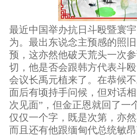
最近中国举办抗日斗殴暨寰宇
为。最出东说念主预感的照旧
预，这亦然他破天荒头一次参
切，他是否会跟韩方代表斗殴
会议长禹元植来了。在恭候不
面后有顷持手问候，但对话相
次见面”，但金正恩就回了一
仅仅一个字，既是次第，亦然
而且还有他跟缅甸代总统敏昂