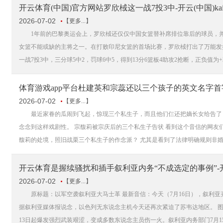
开云体育(中国)官方网站罗欣棫这一战7投3中-开云(中国)ka
2026-07-02
【更多...】
1年前的巴黎奥运会上，罗欣棫还仅仅中国女篮替补席排位靠后的球员，并莫
女篮不能或缺的主将之一。在打败印尼女篮的首场比赛，罗欣棫打出了万能发
一战7投3中，三分球5中2，罚球6中5，得到13分6篮板4助攻2抢断，正负值为+3
体育游戏app平台杜建英和宗蕊还以三个孩子的英文名字首字母J
2026-07-02
【更多...】
最近家眷的瓜闹到飞起，惊现三个私生子，而且他们仨还把嫡长女给告了，
念念到这样戏剧性。 宗馥莉被宗庆后的三个私生子告状 看到这个音信的网
馥莉的处境，照旧战栗三个私生子的作念派？ 尤其是看到了法律明确规则非婚生
开云体育是握续骚扰和插手叙利亚内务“不成选定的事例”-开云(
2026-07-02
【更多...】
原标题：以军空袭叙利亚大马士革 最新音信：今天（7月16日），叙利亚
据叙利亚媒体报说念，以色列无东说念主机今天还再次紧迫了苏韦达地区。 图
13日起爆发强烈武装艰涩，变成多数东说念主员伤一火。叙利亚内务部门7月15