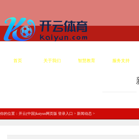
首页
关于我们
智慧教育
服务支持
你的位置：
开云(中国)kaiyun网页版 登录入口
>
新闻动态
>