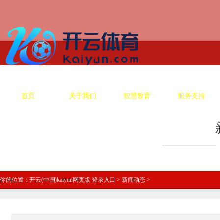
首页
关于我们
智慧教育
服务支持
你的位置：
开云(中国)kaiyun网页版 登录入口
>
新闻动态
>