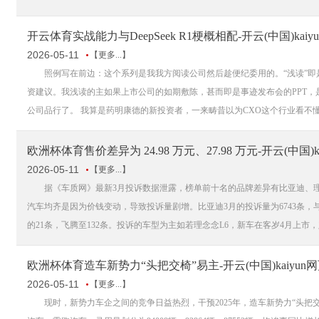
开云体育实战能力与DeepSeek R1梗概相配-开云(中国)kai
2026-05-11
【更多...】
照例写在前边：这个系列是我我方阅读公司然后趁便纪委用的。“浅读”即
资建议。我浅读的主如果上市公司的如期敷陈，甚而即是事迹发布会的PPT
公司品行了。 我算是药明康德的新投资者，一来畴昔以为CXO这个行业看不懂
欧洲杯体育售价差异为 24.98 万元、27.98 万元-开云(中国)
2026-05-11
【更多...】
据《车质网》最新3月投诉数据泄露，榜单前十名的品牌差异有比亚迪、理
汽车均齐是因为价钱变动，导致投诉量剧增。比亚迪3月的投诉量为6743条，
的21条，飞腾至132条。投诉的车型为主如若理念念L6，新车在客岁4月上市，定
欧洲杯体育造车新势力“头把交椅”易主-开云(中国)kaiyun
2026-05-11
【更多...】
现时，新势力车企之间的竞争日益热烈，干预2025年，造车新势力“头把交